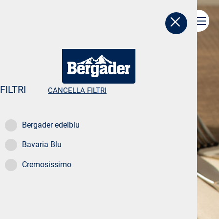
FILTRI
CANCELLA FILTRI
Bergader edelblu
Bavaria Blu
Cremosissimo